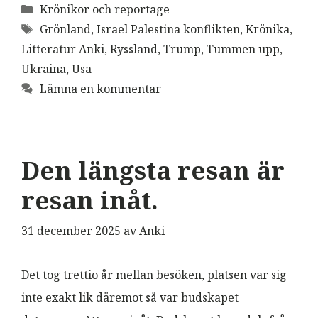
Kategorier
Krönikor och reportage
Etiketter
Grönland
,
Israel Palestina konflikten
,
Krönika
,
Litteratur Anki
,
Ryssland
,
Trump
,
Tummen upp
,
Ukraina
,
Usa
Lämna en kommentar
Den längsta resan är
resan inåt.
31 december 2025
av
Anki
Det tog trettio år mellan besöken, platsen var sig
inte exakt lik däremot så var budskapet