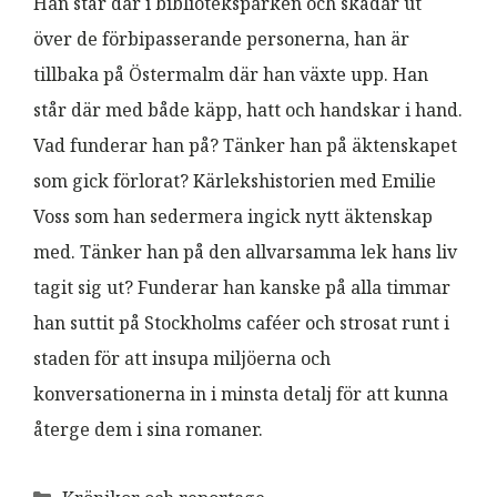
Han står där i biblioteksparken och skådar ut
över de förbipasserande personerna, han är
tillbaka på Östermalm där han växte upp. Han
står där med både käpp, hatt och handskar i hand.
Vad funderar han på? Tänker han på äktenskapet
som gick förlorat? Kärlekshistorien med Emilie
Voss som han sedermera ingick nytt äktenskap
med. Tänker han på den allvarsamma lek hans liv
tagit sig ut? Funderar han kanske på alla timmar
han suttit på Stockholms caféer och strosat runt i
staden för att insupa miljöerna och
konversationerna in i minsta detalj för att kunna
återge dem i sina romaner.
Kategorier