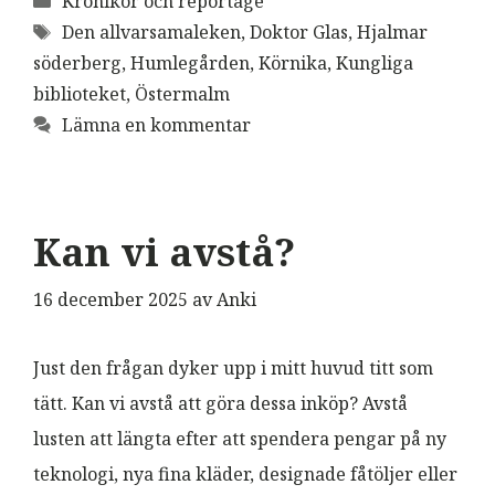
Krönikor och reportage
Etiketter
Den allvarsamaleken
,
Doktor Glas
,
Hjalmar
söderberg
,
Humlegården
,
Körnika
,
Kungliga
biblioteket
,
Östermalm
Lämna en kommentar
Kan vi avstå?
16 december 2025
av
Anki
Just den frågan dyker upp i mitt huvud titt som
tätt. Kan vi avstå att göra dessa inköp? Avstå
lusten att längta efter att spendera pengar på ny
teknologi, nya fina kläder, designade fåtöljer eller