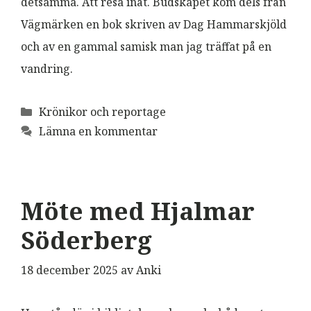
detsamma. Att resa inåt. Budskapet kom dels från
Vägmärken en bok skriven av Dag Hammarskjöld
och av en gammal samisk man jag träffat på en
vandring.
Kategorier
Krönikor och reportage
Lämna en kommentar
Möte med Hjalmar
Söderberg
18 december 2025
av
Anki