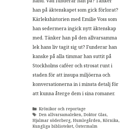
hand. Vad funderar han på? Tänker
han på äktenskapet som gick förlorat?
Kärlekshistorien med Emilie Voss som
han sedermera ingick nytt äktenskap
med. Tänker han på den allvarsamma
lek hans liv tagit sig ut? Funderar han
kanske på alla timmar han suttit på
Stockholms caféer och strosat runt i
staden för att insupa miljöerna och
konversationerna in i minsta detalj för
att kunna återge dem i sina romaner.
Kategorier
Krönikor och reportage
Etiketter
Den allvarsamaleken
,
Doktor Glas
,
Hjalmar söderberg
,
Humlegården
,
Körnika
,
Kungliga biblioteket
,
Östermalm