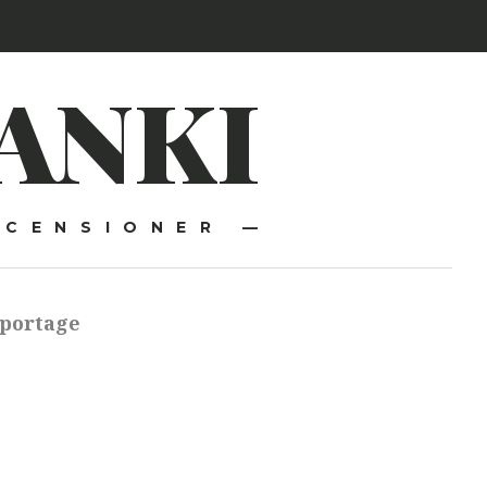
ANKI
ECENSIONER —
portage