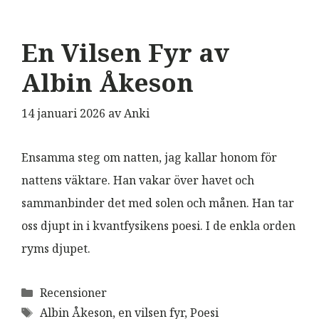
En Vilsen Fyr av
Albin Åkeson
14 januari 2026
av
Anki
Ensamma steg om natten, jag kallar honom för
nattens väktare. Han vakar över havet och
sammanbinder det med solen och månen. Han tar
oss djupt in i kvantfysikens poesi. I de enkla orden
ryms djupet.
Kategorier
Recensioner
Etiketter
Albin Åkeson
,
en vilsen fyr
,
Poesi