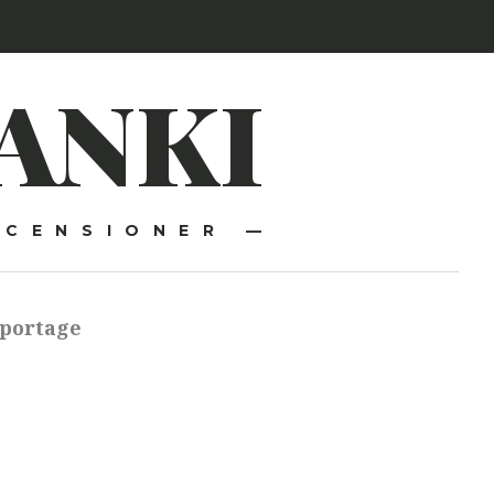
ANKI
ECENSIONER —
portage