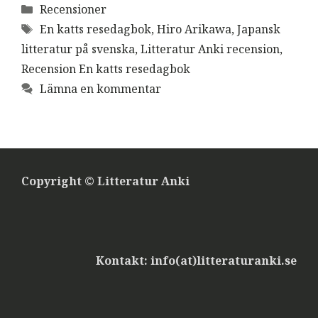
Kategorier
Recensioner
Etiketter
En katts resedagbok
,
Hiro Arikawa
,
Japansk
litteratur på svenska
,
Litteratur Anki recension
,
Recension En katts resedagbok
Lämna en kommentar
Copyright © Litteratur Anki
Kontakt: info(at)litteraturanki.se