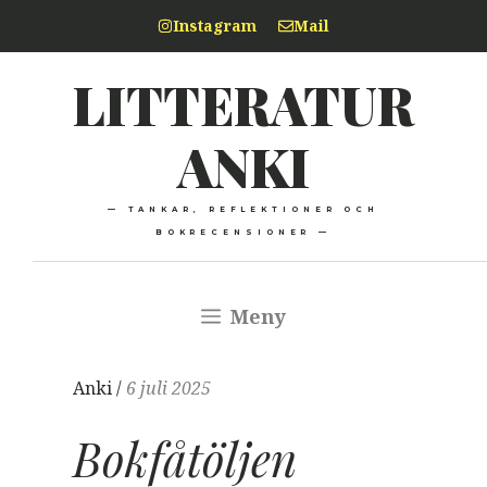
Hoppa
Instagram
Mail
till
LITTERATUR
innehåll
ANKI
— TANKAR, REFLEKTIONER OCH
BOKRECENSIONER —
Meny
Anki /
6 juli 2025
Bokfåtöljen