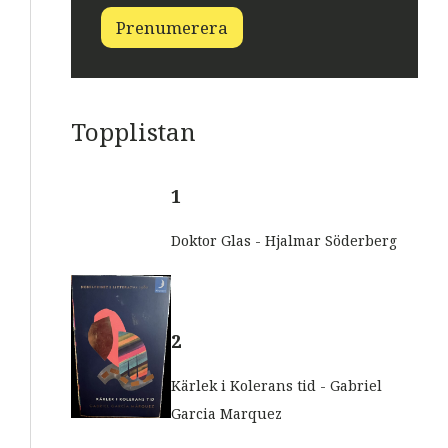
o
o
s
Prenumerera
s
t
t
E
-
p
o
Topplistan
s
t
E
-
1
p
o
Doktor Glas - Hjalmar Söderberg
s
t
2
Kärlek i Kolerans tid - Gabriel
Garcia Marquez