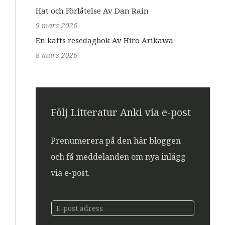
Hat och Förlåtelse Av Dan Rain
9 mars 2026
En katts resedagbok Av Hiro Arikawa
8 mars 2026
Följ Litteratur Anki via e-post
Prenumerera på den här bloggen
och få meddelanden om nya inlägg
via e-post.
E
E
-
-
p
p