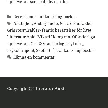
upplevelser som skiljt liv och död.
Kategorier
Recensioner
,
Tankar kring böcker
Etiketter
Andlighet
,
Andligt möte
,
Gräsrotsmirakler
,
Gräsrotsmirakler- femtio berättelser för livet
,
Litteratur Anki
,
Mikael Holmgren
,
Oförklarliga
upplevelser
,
Ord & visor förlag
,
Psykolog
,
Psykoterapeut
,
Skellefteå
,
Tankar kring böcker
Lämna en kommentar
Copyright © Litteratur Anki