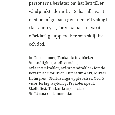
personerna berättar om har lett till en
vändpunkt i deras liv. De har alla varit
med om något som givit dem ett väldigt
starkt intryck, för vissa har det varit
oförklarliga upplevelser som skiljt liv
och död.
Kategorier
Recensioner
,
Tankar kring böcker
Etiketter
Andlighet
,
Andligt möte
,
Gräsrotsmirakler
,
Gräsrotsmirakler- femtio
berättelser för livet
,
Litteratur Anki
,
Mikael
Holmgren
,
Oförklarliga upplevelser
,
Ord &
visor förlag
,
Psykolog
,
Psykoterapeut
,
Skellefteå
,
Tankar kring böcker
Lämna en kommentar