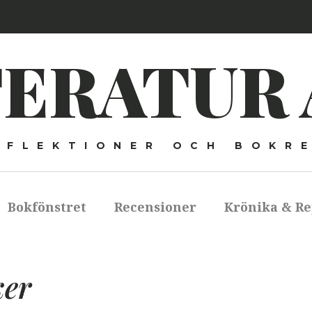
TERATUR 
EFLEKTIONER OCH BOKR
Bokfönstret
Recensioner
Krönika & Re
ker