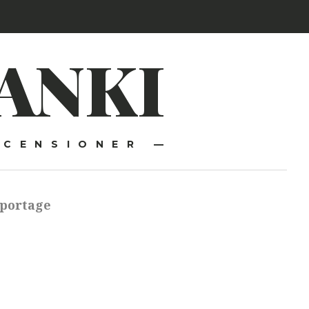
ANKI
ECENSIONER —
portage