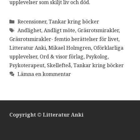
upplevelser som skiljt liv och död.
Kategorier
Recensioner
,
Tankar kring böcker
Etiketter
Andlighet
,
Andligt möte
,
Gräsrotsmirakler
,
Gräsrotsmirakler- femtio berättelser för livet
,
Litteratur Anki
,
Mikael Holmgren
,
Oförklarliga
upplevelser
,
Ord & visor förlag
,
Psykolog
,
Psykoterapeut
,
Skellefteå
,
Tankar kring böcker
Lämna en kommentar
Copyright © Litteratur Anki