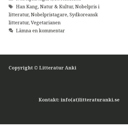
Etiketter
Han Kang
,
Natur & Kultur
,
Nobelpris i
litteratur
,
Nobelpristagare
,
Sydkoreansk
litteratur
,
Vegetarianen
Lämna en kommentar
Copyright © Litteratur Anki
Kontakt: info(at)litteraturanki.se