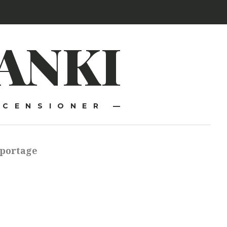
ANKI
ECENSIONER —
portage