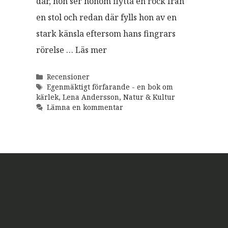
där, hon ser honom flytta en rock från
en stol och redan där fylls hon av en
stark känsla eftersom hans fingrars
rörelse …
Läs mer
Kategorier
Recensioner
Etiketter
Egenmäktigt förfarande - en bok om
kärlek
,
Lena Andersson
,
Natur & Kultur
Lämna en kommentar