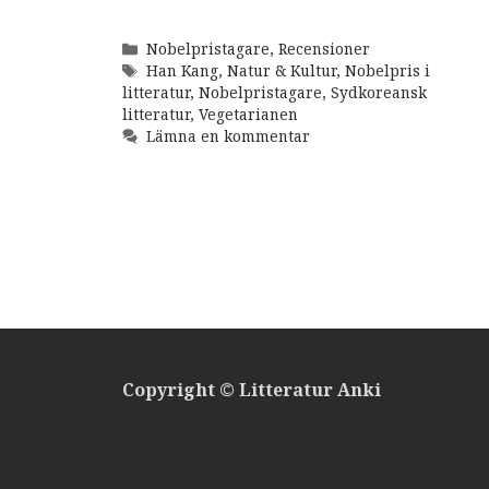
Kategorier
Nobelpristagare
,
Recensioner
Etiketter
Han Kang
,
Natur & Kultur
,
Nobelpris i
litteratur
,
Nobelpristagare
,
Sydkoreansk
litteratur
,
Vegetarianen
Lämna en kommentar
Copyright © Litteratur Anki