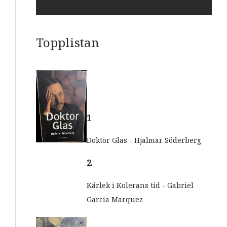
t
E
-
p
o
Topplistan
s
t
E
-
p
o
s
t
1
Doktor Glas - Hjalmar Söderberg
2
Kärlek i Kolerans tid - Gabriel
Garcia Marquez