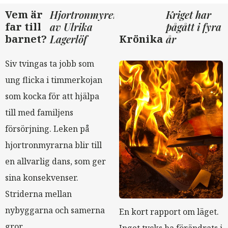
Vem är
Hjortronmyren
Kriget har
far till
av Ulrika
pågått i fyra
barnet?
Lagerlöf
Krönika
år
Siv tvingas ta jobb som
ung flicka i timmerkojan
som kocka för att hjälpa
till med familjens
försörjning. Leken på
hjortronmyrarna blir till
en allvarlig dans, som ger
sina konsekvenser.
Striderna mellan
nybyggarna och samerna
En kort rapport om läget.
gror.
Inget tycks ha förändrats i