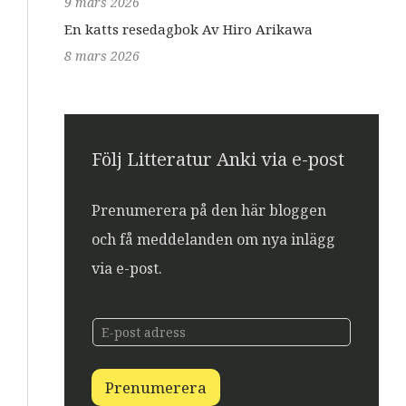
9 mars 2026
En katts resedagbok Av Hiro Arikawa
8 mars 2026
Följ Litteratur Anki via e-post
Prenumerera på den här bloggen
och få meddelanden om nya inlägg
via e-post.
E
E
-
-
p
p
o
o
s
Prenumerera
s
t