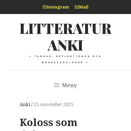
Hoppa
Instagram
Mail
till
LITTERATUR
innehåll
ANKI
— TANKAR, REFLEKTIONER OCH
BOKRECENSIONER —
Meny
Anki /
25 november 2025
Koloss som