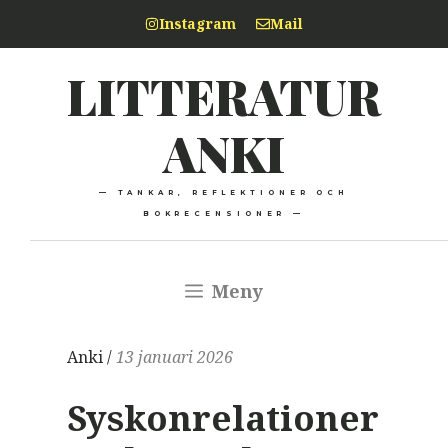
Hoppa
Instagram
Mail
till
LITTERATUR
innehåll
ANKI
— TANKAR, REFLEKTIONER OCH
BOKRECENSIONER —
Meny
Anki /
13 januari 2026
Syskonrelationer