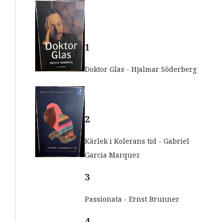
-
p
o
s
t
1
Doktor Glas - Hjalmar Söderberg
2
Kärlek i Kolerans tid - Gabriel
Garcia Marquez
3
Passionata - Ernst Brunner
4