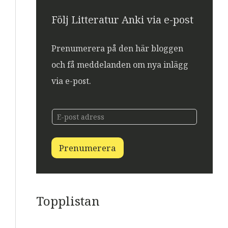
Följ Litteratur Anki via e-post
Prenumerera på den här bloggen
och få meddelanden om nya inlägg
via e-post.
E
E
-
-
p
p
o
o
s
Prenumerera
s
t
t
E
-
p
o
Topplistan
s
t
E