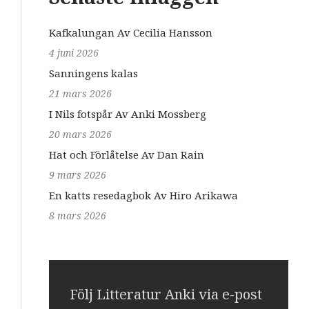
Kafkalungan Av Cecilia Hansson
4 juni 2026
Sanningens kalas
21 mars 2026
I Nils fotspår Av Anki Mossberg
20 mars 2026
Hat och Förlåtelse Av Dan Rain
9 mars 2026
En katts resedagbok Av Hiro Arikawa
8 mars 2026
Följ Litteratur Anki via e-post