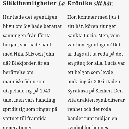
Släkthemligheter
Lagerlöf
Krönika
sitt hår.
Hur hade det egentligen
Hon kommer med ljus i
blivit om Siv hade berättat
sitt hår, kören sjunger
sanningen från första
Sankta Lucia. Men, vem
början, vad hade hänt
var hon egentligen? Det
med Nila, Nils och John
är dags att ta reda på det
då? Blekjorden är en
en gång för alla. Lucia var
berättelse om
ett helgon som levde
människoöden som
omkring år 300 i staden
utspelade sig på 1940-
Syrakusa på Sicilien. Den
talet men vars handling
vita dräkten symboliserar
spridit sig som ringar på
renhet och det röda
vattnet till framtida
bandet runt midjan en
generationer.
symbol för hennes