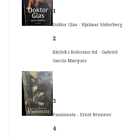
s
t
1
Doktor Glas - Hjalmar Söderberg
2
Kärlek i Kolerans tid - Gabriel
Garcia Marquez
3
Passionata - Ernst Brunner
4