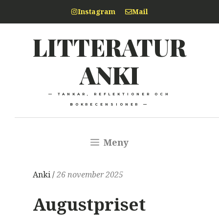
Hoppa
Instagram
Mail
till
LITTERATUR
innehåll
ANKI
— TANKAR, REFLEKTIONER OCH
BOKRECENSIONER —
Meny
Anki /
26 november 2025
Augustpriset