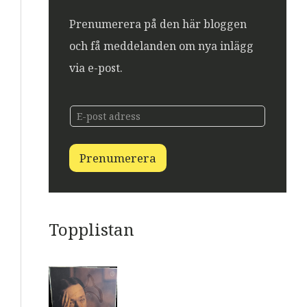
Prenumerera på den här bloggen
och få meddelanden om nya inlägg
via e-post.
E
E
-
-
p
p
o
o
s
Prenumerera
s
t
t
E
-
p
o
Topplistan
s
t
E
-
p
o