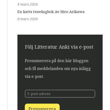
9 mars 2026
En katts resedagbok Av Hiro Arikawa
8 mars 2026
Följ Litteratur Anki via e-post
Prenumerera på den här bloggen
och få meddelanden om nya inlägg
via e-post.
E
E
-
-
p
p
o
o
s
Prenumerera