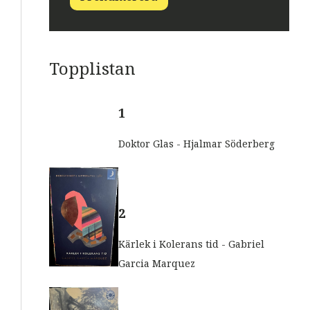
s
t
t
E
-
p
o
Topplistan
s
t
E
-
1
p
o
Doktor Glas - Hjalmar Söderberg
s
t
2
Kärlek i Kolerans tid - Gabriel
Garcia Marquez