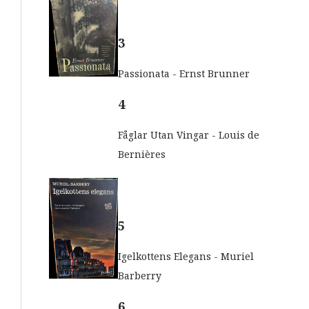
3
Passionata - Ernst Brunner
4
Fåglar Utan Vingar - Louis de
Bernières
5
Igelkottens Elegans - Muriel
Barberry
6