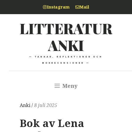
Hoppa
Instagram
Mail
till
LITTERATUR
innehåll
ANKI
— TANKAR, REFLEKTIONER OCH
BOKRECENSIONER —
Meny
Anki /
8 juli 2025
Bok av Lena