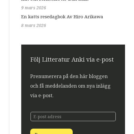
9 mars 2026
En katts resedagbok Av Hiro Arikawa
8 mars 2026
Följ Litteratur Anki via e-post
Prenumerera på den här bloggen
och få meddelanden om nya inlägg
via e-post.
E
E
-
-
p
p
o
o
s